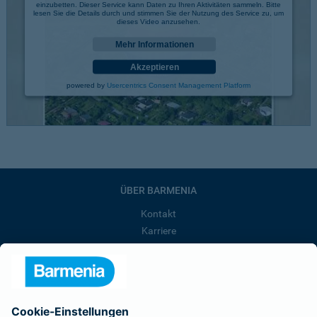
einzubetten. Dieser Service kann Daten zu Ihren Aktivitäten sammeln. Bitte
lesen Sie die Details durch und stimmen Sie der Nutzung des Service zu, um
dieses Video anzusehen.
Mehr Informationen
Akzeptieren
powered by
Usercentrics Consent Management Platform
ÜBER BARMENIA
Kontakt
Karriere
Presse
Unternehmen
Anfahrt
Affiliate-Partner werden
Barmenia ist Teil der BarmeniaGothaer